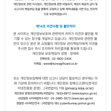
개인정보호 관련 지시엄수, 개인정보에 관한 비밀유지, 제3자 제공의 금지 및
사고시의 책임부담 등을 명확히 규정하고 당해 계약내용을 서면 또는 전자적
으로 보관하겠습니다.
제14조 의견수렴 및 불만처리
본 사이트는 개인정보보호와 관련하여 귀하가 의견과 불만을 제
기할 수 있는 창구를 개설하고 있습니다. 개인정보와 관련한 불
만이 있으신 분은 본 쇼핑몰의 개인정보 관리책임자에게 의견을
주시면 접수 즉시 조치하여 처리결과를 통보해 드립니다.
개인정보 보호책임자 성명 : 정재욱
전화번호 : 02-1800-2434
이메일 : www@koreagiftcard.co.kr
또는 개인정보침해에 대한 신고나 상담이 필요하신 경우에는 아
래 기관에 문의하시기 바랍니다.개인정보 침해신고센터(한국인
터넷진흥원 운영) : (국번없이) 118
(
privacy.kisa.or.kr
)
개인정보 분쟁조정위원회(국번없이) : 1833-6972 (
www.kopico.go.kr
)
대검찰청 사이버범죄수사단 : 02-3480-3573 (
www.spo.go.kr
)
경찰청 사이버안전국 : (국번없이) 182 (
cyberbureau.polic
e.go.kr
)