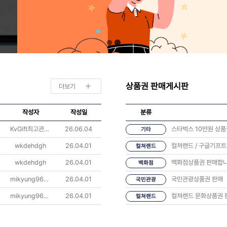
상품권 판매게시판
더보기
작성자
작성일
분류
KvGift최고관리자
26.06.04
스타벅스 10만원 상
기타
wkdehdgh
26.04.01
컬쳐랜드 / 구글기프트
컬쳐랜드
wkdehdgh
26.04.01
백화점상품권 판매합
백화점
mikyung9607
26.04.01
국민관광상품권 판매
국민관광
mikyung9607
26.04.01
컬쳐랜드 문화상품권 
컬쳐랜드