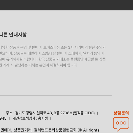
다른 안내사항
다양한 상품권 구입 및 판매 시 보이스피싱 또는 3자 사기에 각별한 주의가
필요하며, 상품권을 대면하여 소량/대량 판매 시 소매치기, 날치기 등의 사
고에 유의하시길 바랍니다. 한국 상품권 거래소는 플랫폼만 제공할 뿐 상품
권 거래 시 발생하는 피해는 본인이 해결하셔야 합니다
상담문의
주소 : 경기도 광명시 일직로 43, B동 2708호(일직동,GIDC)
945
개인정보책임자 : 홍지성
권매매, 상품권거래, 컬쳐랜드문화상품권현금화 ⓒ All rights