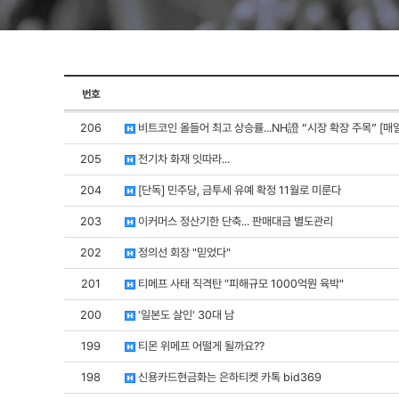
번호
206
비트코인 올들어 최고 상승률...NH證 “시장 확장 주목” [매
205
전기차 화재 잇따라...
204
[단독] 민주당, 금투세 유예 확정 11월로 미룬다
203
이커머스 정산기한 단축... 판매대금 별도관리
202
정의선 회장 "믿었다"
201
티메프 사태 직격탄 "피해규모 1000억뭔 육박"
200
'일본도 살인' 30대 남
199
티몬 위메프 어떨게 될까요??
198
신용카드현금화는 은하티켓 카톡 bid369