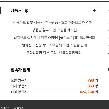
상품권 Tip
신용카드 할부 상품권, 한국상품권협회 이용으로 현명하게 해결한 후기
상품권 할부 구입 쇼핑몰 레드핀
컬쳐랜드 컬쳐캐쉬 제휴 OPEN [플러스존] 91.5% 현금화
컬쳐랜드 신용카드 소액결제 구입 쇼핑몰 안내
문화상품권 할부 구입 -한국상품권협회-
접속자 집계
오늘 방문자
798
명
어제 방문자
869
명
전체 방문자
924,234
명
수집거부
문의하기