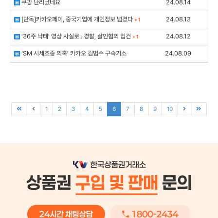
쿠팡 난리났네요
24.08.14
[단독]카카오페이, 중국기업에 개인정보 넘겼다
24.08.13
+
1
'36주 낙태' 영상 사실로.. 경찰, 살인혐의 입건
24.08.12
+
1
‘SM 시세조종 의혹’ 카카오 김범수 구속기소
24.08.09
1
2
3
4
5
6
7
8
9
10