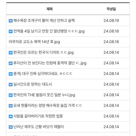
제목
작성일
해수욕장 조개구이 활어 계산 안하고 슬쩍
24.08.19
전역을 4일 남기고 만창 간 말년병장 ㄷㄷㄷ.jpg
24.08.16
야쿠자로 교도소 복역 14년 후.jpg
24.08.16
한국인은 모르는 한국식 디저트 ㄷㄷ.jpg
24.08.14
후지산이 안 보인다는 민원에 충격적 결단 ㄷ..jpg
24.08.14
충격) 대구 진짜 심각하다네요. ㅎㄷㄷㄷ
24.08.14
실시간으로 망하는 대도시
24.08.14
한국인의 THE 발음이 웃긴 일본 누나.jpg
24.08.14
요새 핫플이라는 양양 해수욕장 술집 가격 ㄷㄷ
24.08.14
사람을 갈아버리기로 작정한 업종
24.08.14
난리난 제주도 근황 바닷가 재떨이
24.08.14