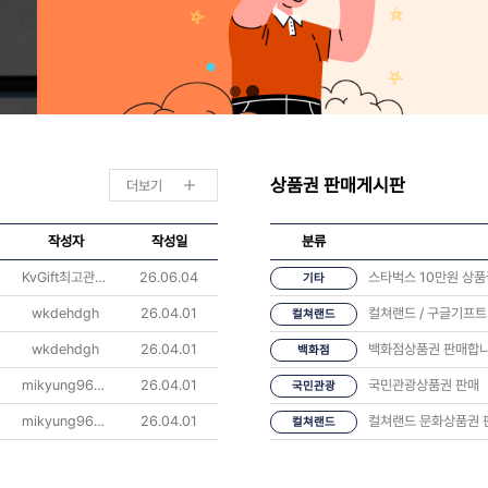
상품권 판매게시판
더보기
작성자
작성일
분류
KvGift최고관리자
26.06.04
스타벅스 10만원 상
기타
wkdehdgh
26.04.01
컬쳐랜드 / 구글기프트
컬쳐랜드
wkdehdgh
26.04.01
백화점상품권 판매합
백화점
mikyung9607
26.04.01
국민관광상품권 판매
국민관광
mikyung9607
26.04.01
컬쳐랜드 문화상품권 
컬쳐랜드