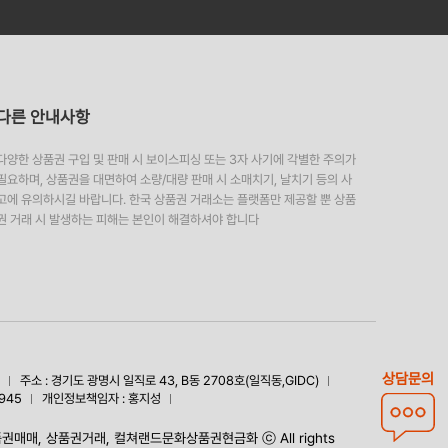
다른 안내사항
다양한 상품권 구입 및 판매 시 보이스피싱 또는 3자 사기에 각별한 주의가
필요하며, 상품권을 대면하여 소량/대량 판매 시 소매치기, 날치기 등의 사
고에 유의하시길 바랍니다. 한국 상품권 거래소는 플랫폼만 제공할 뿐 상품
권 거래 시 발생하는 피해는 본인이 해결하셔야 합니다
상담문의
주소 : 경기도 광명시 일직로 43, B동 2708호(일직동,GIDC)
945
개인정보책임자 : 홍지성
권매매, 상품권거래, 컬쳐랜드문화상품권현금화 ⓒ All rights