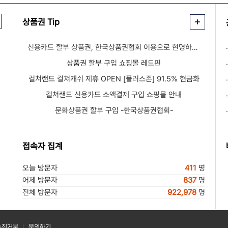
상품권 Tip
신용카드 할부 상품권, 한국상품권협회 이용으로 현명하게 해결한 후기
상품권 할부 구입 쇼핑몰 레드핀
컬쳐랜드 컬쳐캐쉬 제휴 OPEN [플러스존] 91.5% 현금화
컬쳐랜드 신용카드 소액결제 구입 쇼핑몰 안내
문화상품권 할부 구입 -한국상품권협회-
접속자 집계
오늘 방문자
411
명
어제 방문자
837
명
전체 방문자
922,978
명
수집거부
문의하기