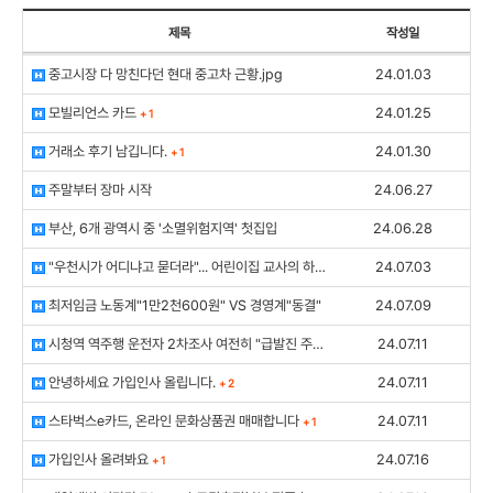
제목
작성일
중고시장 다 망친다던 현대 중고차 근황.jpg
24.01.03
모빌리언스 카드
24.01.25
+
1
거래소 후기 남깁니다.
24.01.30
+
1
주말부터 장마 시작
24.06.27
부산, 6개 광역시 중 '소멸위험지역' 첫집입
24.06.28
"우천시가 어디냐고 묻더라"... 어린이집 교사의 하소연
24.07.03
+
1
최저임금 노동계"1만2천600원" VS 경영계"동결"
24.07.09
시청역 역주행 운전자 2차조사 여전히 "급발진 주장"
24.07.11
+
1
안녕하세요 가입인사 올립니다.
24.07.11
+
2
스타벅스e카드, 온라인 문화상품권 매매합니다
24.07.11
+
1
가입인사 올려봐요
24.07.16
+
1