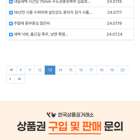
내일새벽 시간당 70mm 수도권충정북부 집중호우
24.07.16
+
1
16년전 시흥 수퍼마케 살인강도 용의자 검거 사흘만에 범행 자백
24.07.17
주말에 중부중심 많은비
24.07.19
새벽 낙뢰, 출근길 폭우, 낮엔 폭염...
24.07.24
11
12
13
14
15
16
17
18
19
20